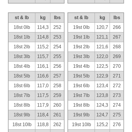
st & lb
kg
lbs
st & lb
kg
lbs
18st 0lb
114,3
252
19st 0lb
120,7
266
18st 1lb
114,8
253
19st 1lb
121,1
267
18st 2lb
115,2
254
19st 2lb
121,6
268
18st 3lb
115,7
255
19st 3lb
122,0
269
18st 4lb
116,1
256
19st 4lb
122,5
270
18st 5lb
116,6
257
19st 5lb
122,9
271
18st 6lb
117,0
258
19st 6lb
123,4
272
18st 7lb
117,5
259
19st 7lb
123,8
273
18st 8lb
117,9
260
19st 8lb
124,3
274
18st 9lb
118,4
261
19st 9lb
124,7
275
18st 10lb
118,8
262
19st 10lb
125,2
276