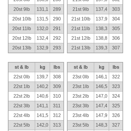
20st 9lb
131,1
289
21st 9lb
137,4
303
20st 10lb
131,5
290
21st 10lb
137,9
304
20st 11lb
132,0
291
21st 11lb
138,3
305
20st 12lb
132,4
292
21st 12lb
138,8
306
20st 13lb
132,9
293
21st 13lb
139,3
307
st & lb
kg
lbs
st & lb
kg
lbs
22st 0lb
139,7
308
23st 0lb
146,1
322
22st 1lb
140,2
309
23st 1lb
146,5
323
22st 2lb
140,6
310
23st 2lb
147,0
324
22st 3lb
141,1
311
23st 3lb
147,4
325
22st 4lb
141,5
312
23st 4lb
147,9
326
22st 5lb
142,0
313
23st 5lb
148,3
327