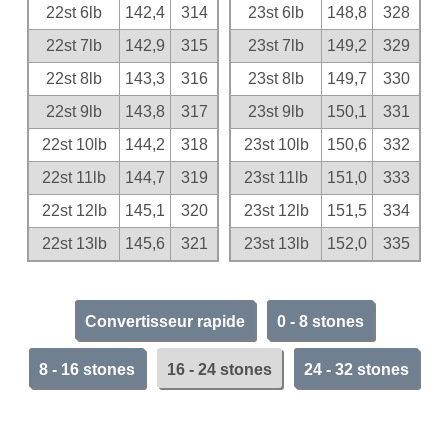
22st 6lb
142,4
314
23st 6lb
148,8
328
22st 7lb
142,9
315
23st 7lb
149,2
329
22st 8lb
143,3
316
23st 8lb
149,7
330
22st 9lb
143,8
317
23st 9lb
150,1
331
22st 10lb
144,2
318
23st 10lb
150,6
332
22st 11lb
144,7
319
23st 11lb
151,0
333
22st 12lb
145,1
320
23st 12lb
151,5
334
22st 13lb
145,6
321
23st 13lb
152,0
335
Convertisseur rapide
0 - 8 stones
8 - 16 stones
16 - 24 stones
24 - 32 stones