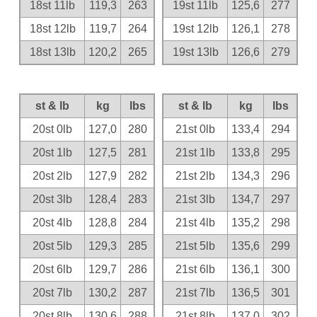
18st 11lb
119,3
263
19st 11lb
125,6
277
18st 12lb
119,7
264
19st 12lb
126,1
278
18st 13lb
120,2
265
19st 13lb
126,6
279
st & lb
kg
lbs
st & lb
kg
lbs
20st 0lb
127,0
280
21st 0lb
133,4
294
20st 1lb
127,5
281
21st 1lb
133,8
295
20st 2lb
127,9
282
21st 2lb
134,3
296
20st 3lb
128,4
283
21st 3lb
134,7
297
20st 4lb
128,8
284
21st 4lb
135,2
298
20st 5lb
129,3
285
21st 5lb
135,6
299
20st 6lb
129,7
286
21st 6lb
136,1
300
20st 7lb
130,2
287
21st 7lb
136,5
301
20st 8lb
130,6
288
21st 8lb
137,0
302