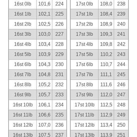
16st 0lb
101,6
224
17st 0lb
108,0
238
16st 1lb
102,1
225
17st 1lb
108,4
239
16st 2lb
102,5
226
17st 2lb
108,9
240
16st 3lb
103,0
227
17st 3lb
109,3
241
16st 4lb
103,4
228
17st 4lb
109,8
242
16st 5lb
103,9
229
17st 5lb
110,2
243
16st 6lb
104,3
230
17st 6lb
110,7
244
16st 7lb
104,8
231
17st 7lb
111,1
245
16st 8lb
105,2
232
17st 8lb
111,6
246
16st 9lb
105,7
233
17st 9lb
112,0
247
16st 10lb
106,1
234
17st 10lb
112,5
248
16st 11lb
106,6
235
17st 11lb
112,9
249
16st 12lb
107,0
236
17st 12lb
113,4
250
16st 13lb
107,5
237
17st 13lb
113,9
251